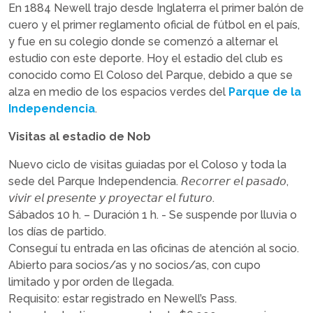
En 1884 Newell trajo desde Inglaterra el primer balón de
cuero y el primer reglamento oficial de fútbol en el país,
y fue en su colegio donde se comenzó a alternar el
estudio con este deporte. Hoy el estadio del club es
conocido como El Coloso del Parque, debido a que se
alza en medio de los espacios verdes del
Parque de la
Independencia
.
Visitas al estadio de Nob
Nuevo ciclo de visitas guiadas por el Coloso y toda la
sede del Parque Independencia. 𝘙𝘦𝘤𝘰𝘳𝘳𝘦𝘳 𝘦𝘭 𝘱𝘢𝘴𝘢𝘥𝘰,
𝘷𝘪𝘷𝘪𝘳 𝘦𝘭 𝘱𝘳𝘦𝘴𝘦𝘯𝘵𝘦 𝘺 𝘱𝘳𝘰𝘺𝘦𝘤𝘵𝘢𝘳 𝘦𝘭 𝘧𝘶𝘵𝘶𝘳𝘰.
Sábados 10 h. – Duración 1 h. - Se suspende por lluvia o
los días de partido.
Conseguí tu entrada en las oficinas de atención al socio.
Abierto para socios/as y no socios/as, con cupo
limitado y por orden de llegada.
Requisito: estar registrado en Newell’s Pass.