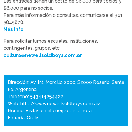
Las entradas tienen un costo de $6.000 para socios y
$8.000 para no socios.
Para más información o consultas, comunicarse al 341
5845878.
Más info
.
Para solicitar turnos escuelas, instituciones,
contingentes, grupos, etc
cultura@newellsoldboys.com.ar
Dirección: Av. Int. Morcillo 2000, S2000 Rosario, Santa
Fe, Argentina
Teléfono: 543414254422
Web:
http://www.newellsoldboys.com.ar/
Horario: Visitas en el cuerpo de la nota.
Entrada: Gratis