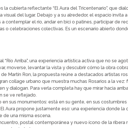
 la cubierta reflectante “El Aura del Tricentenario”, que dia
 visual del lugar. Debajo y a su alrededor, el espacio invita a
 contemplar el río, andar en bici o patines, participar de reci
icas o celebraciones colectivas. Es un escenario abierto do
al “Río Arriba”, una experiencia artística activa que no se ag
ar, moverse, levantar la vista y descubrir cómo la obra cobra 
a de Martín Ron, la propuesta reúne a destacados artistas ros
gran collage urbano que muestra muchas Rosarios a la vez:
n y dialogan. Para verla completa hay que mirar hacia arriba
 se ve reflejado.
o en sus monumentos: está en su gente, en sus costumbres 
El Aura propone justamente eso: una experiencia donde la obr
e de una misma escena.
ncuentro, postal contemporánea y nuevo ícono de la ribera r