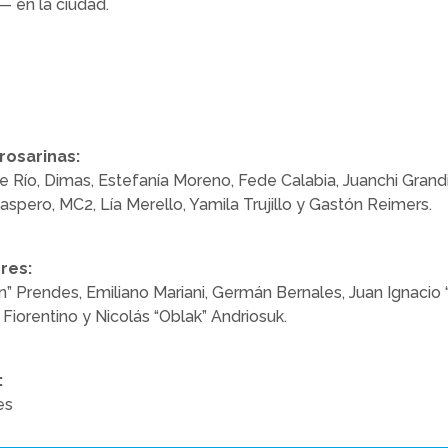
— en la ciudad.
 rosarinas:
e Río, Dimas, Estefanía Moreno, Fede Calabia, Juanchi Grandi,
Maspero, MC2, Lía Merello, Yamila Trujillo y Gastón Reimers.
res:
 Prendes, Emiliano Mariani, Germán Bernales, Juan Ignacio “J
 Fiorentino y Nicolás “Oblak” Andriosuk.
:
es