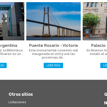
Argentina
Puente Rosario - Victoria
Palacio
, la Biblioteca
Esta monumental conexión vial
En Buenos Ai
Álvarez es un...
inaugurada en 2003 une las
instaló el 
provincias de...
MÁS
LEER MÁS
LE
Otros sitios
Q
Licitaciones
N