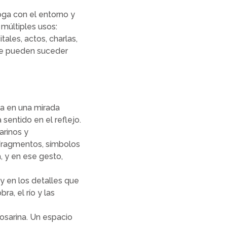
loga con el entorno y
 múltiples usos:
tales, actos, charlas,
nde pueden suceder
ota en una mirada
sentido en el reflejo.
arinos y
 fragmentos, símbolos
, y en ese gesto,
y en los detalles que
a, el río y las
osarina. Un espacio