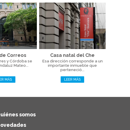
 de Correos
Casa natal del Che
res y Córdoba se
Esa dirección corresponde a un
andaluz Mateo...
importante inmueble que
perteneció...
ER MÁS
LEER MÁS
uiénes somos
ovedades