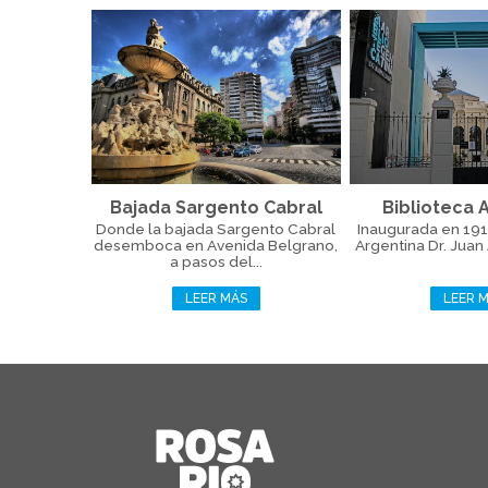
Bajada Sargento Cabral
Biblioteca 
Donde la bajada Sargento Cabral
Inaugurada en 1912
desemboca en Avenida Belgrano,
Argentina Dr. Juan 
a pasos del...
LEER MÁS
LEER 