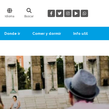
Idioma
Buscar
Donde ir
Comer y dormir
Info util