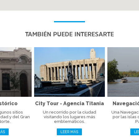
TAMBIÉN PUEDE INTERESARTE
stórico
City Tour - Agencia Titania
Navegación
gunos sitios
Un recorrido por la ciudad
Una Navegaci
udad y del Gran
visitando los lugares más
por las islas
Norte.
emblemáticos.
P
MÁS
LEER MÁS
LE