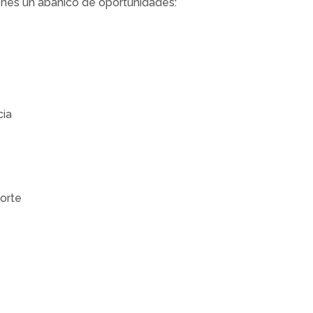
tenés un abanico de oportunidades:
cia
Norte