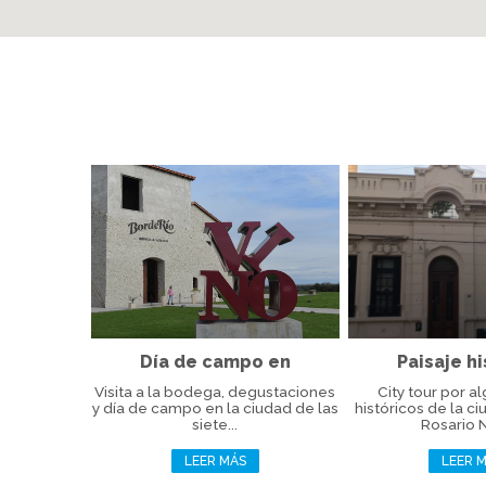
Día de campo en
Paisaje hi
BordeRío...
Visita a la bodega, degustaciones
City tour por al
y día de campo en la ciudad de las
históricos de la ci
siete...
Rosario 
LEER MÁS
LEER 