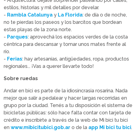
- Arquitectura: dejate sorprender paseando por calles,
estilos, historias y mil detalles por develar.
-
Rambla Catalunya
y
La Florida
: de día o de noche,
no te pierdas los paseos y los barcitos que bordean
estas playas de la zona norte.
-
Parques
: aprovechá los espacios verdes de la costa
céntrica para descansar y tomar unos mates frente al
río.
-
Ferias
: hay artesanías, antigüedades, ropa, productos
regionales... ¡Vas a querer llevarte todo!
Sobre ruedas
Andar en bici es parte de la idiosincrasia rosarina. Nada
mejor que salir a pedalear y hacer largas recorridas en
grupo por la ciudad. Tenés a tu disposición el sistema de
bicicletas públicas: sólo hace falta contar con tarjeta de
crédito e inscribirte a través de la web de Mi bici tu bici
en
www.mibicitubici.gob.ar
o de la
app Mi bici tu bici
.