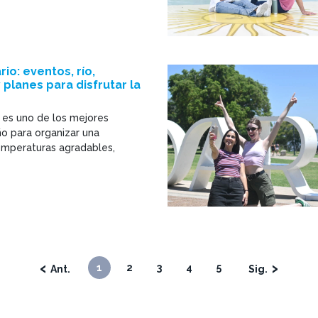
io: eventos, río,
planes para disfrutar la
 es uno de los mejores
 para organizar una
mperaturas agradables,
‹
›
1
2
3
4
5