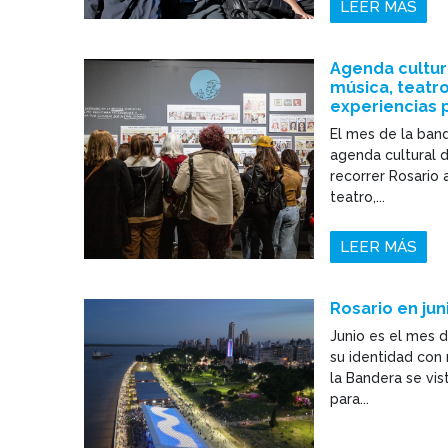
LEER MÁS
Agenda cultura
música, teatr
experiencias p
El mes de la ban
agenda cultural d
recorrer Rosario 
teatro,...
LEER MÁS
Rosario en jun
Junio es el mes 
su identidad con
la Bandera se vis
para...