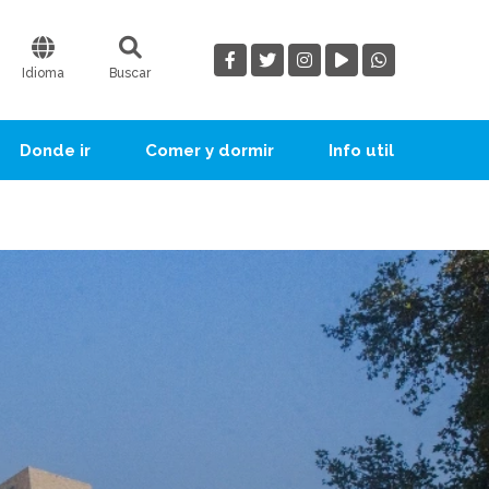
Idioma
Buscar
Donde ir
Comer y dormir
Info util