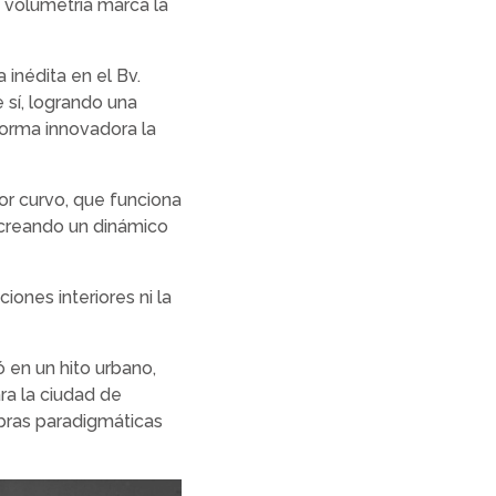
u volumetría marca la
 inédita en el Bv.
 sí, logrando una
orma innovadora la
r curvo, que funciona
, creando un dinámico
iones interiores ni la
ó en un hito urbano,
a la ciudad de
obras paradigmáticas