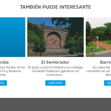
TAMBIÉN PUEDE INTERESARTE
cilia
El Sembrador
Barri
a Sicilia, en la
El 1941 Lucio Fontana y su colega
Su casa de 
a Fe y Buenos
Osvaldo Palacios ganaron un
convirtió en un
nte...
concurso...
don
MÁS
LEER MÁS
LE