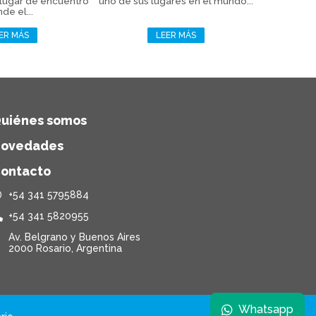
 lugar de encuentro
uno de sus lugares en el mundo...
de el...
ER MÁS
LEER MÁS
uiénes somos
ovedades
ontacto
+54 341 5795884
+54 341 5820955
Av. Belgrano y Buenos Aires
2000 Rosario, Argentina
Whatsapp