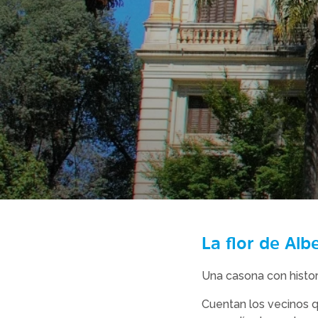
La flor de Alb
Una casona con histor
Cuentan los vecinos 