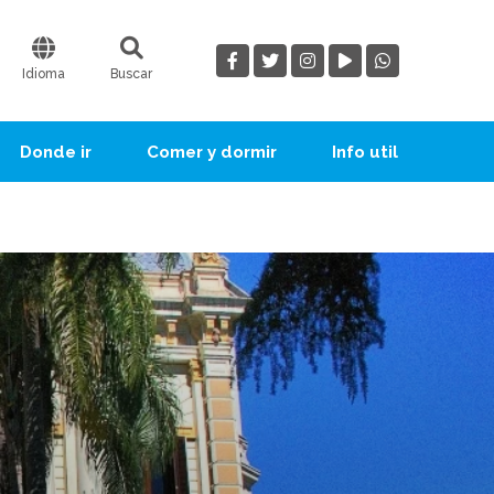
Idioma
Buscar
Donde ir
Comer y dormir
Info util