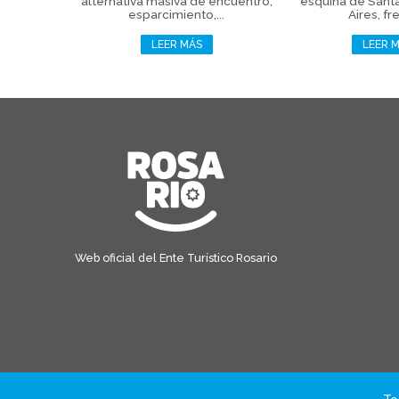
alternativa masiva de encuentro,
esquina de Sant
esparcimiento,...
Aires, fre
LEER MÁS
LEER 
Web oficial del Ente Turístico Rosario