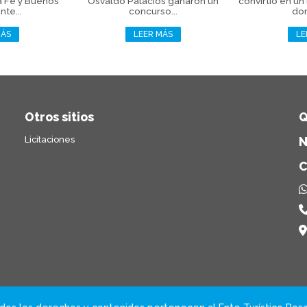
a Fe y Buenos
Osvaldo Palacios ganaron un
convirtió en un
nte...
concurso...
don
MÁS
LEER MÁS
LE
Otros sitios
Q
Licitaciones
N
C