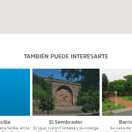
TAMBIÉN PUEDE INTERESARTE
cilia
El Sembrador
Barri
a Sicilia, en la
El 1941 Lucio Fontana y su colega
Su casa de 