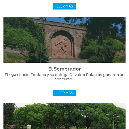
LEER MÁS
El Sembrador
El 1941 Lucio Fontana y su colega Osvaldo Palacios ganaron un
concurso...
LEER MÁS