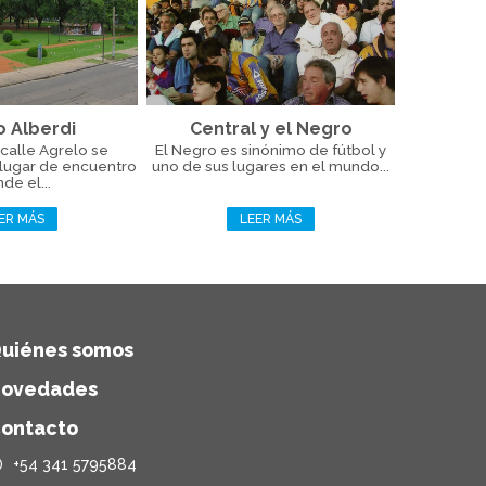
o Alberdi
Central y el Negro
calle Agrelo se
El Negro es sinónimo de fútbol y
 lugar de encuentro
uno de sus lugares en el mundo...
de el...
ER MÁS
LEER MÁS
uiénes somos
ovedades
ontacto
+54 341 5795884