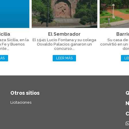
cilia
El Sembrador
Barri
a Sicilia, en la
El 1941 Lucio Fontana y su colega
Su casa de 
a Fe y Buenos
Osvaldo Palacios ganaron un
convirtió en un
nte...
concurso...
don
MÁS
LEER MÁS
LE
Otros sitios
Q
Licitaciones
N
C