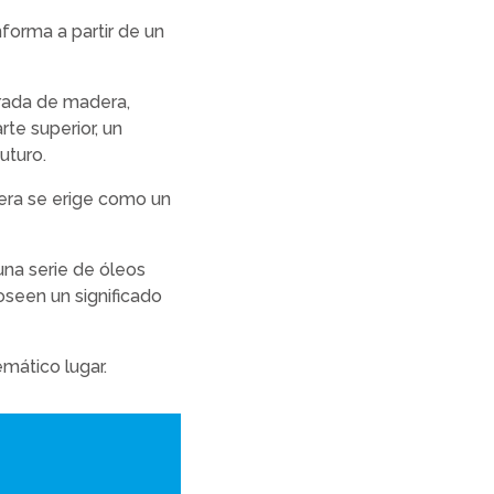
nforma a partir de un
trada de madera,
rte superior, un
uturo.
era se erige como un
 una serie de óleos
oseen un significado
emático lugar.