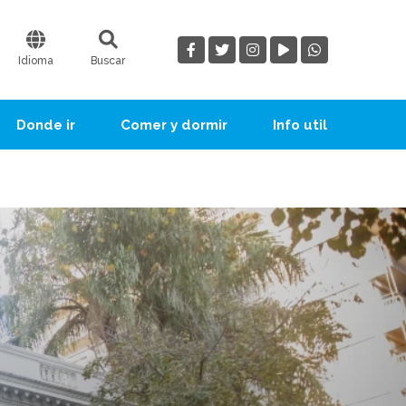
Idioma
Buscar
Donde ir
Comer y dormir
Info util