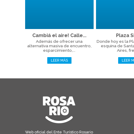
Cambiá el aire! Calle...
Plaza Si
Además de ofrecer una
Donde hoy es la Plaz
alternativa masiva de encuentro,
esquina de Sant
esparcimiento,...
Aires, fre
LEER MÁS
LEER 
Web oficial del Ente Turístico Rosario