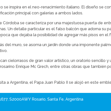
co se inspira en el neo-renacimiento italiano. El diseño se co
ificación principal con galerías a ambos lados.
le Córdoba se caracteriza por una majestuosa puerta de en
s. Un detalle particular es el falso balcón que adorna su pa
poca que dejaba la posibilidad de agregar más pisos en el f
trás del muro, se asoma un jardín donde una imponente palm
tivo.
acan cielorrasos de gran valor artístico, un oratorio sencillo y
 rosarino Enrique Mc Grech, entre otras obras que también p
sita a Argentina, el Papa Juan Pablo II se alojó en este embl
1677, S2000AWY Rosario, Santa Fe, Argentina