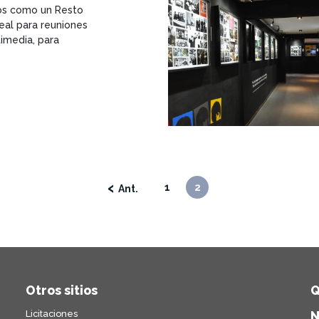
os como un Resto
deal para reuniones
timedia, para
‹
1
2
Otros sitios
Q
Licitaciones
N