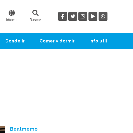
Idioma
Buscar
Donde ir
Comer y dormir
Info util
Beatmemo