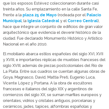
que los esposos Estévez coleccionaron durante casi
treinta años. Su emplazamiento en la calle Santa Fe,
frente a la
plaza 25 de Mayo
(rodeada por el
Palacio
Municipal
, la
Iglesia Catedral
y el
Correo Central
),
hace que integre un conjunto de edificios de gran valor
arquitectónico que evidencia el devenir histórico de la
ciudad. Fue declarado Monumento Histórico y Artístico
Nacional en el año 2010.
El mobiliario abarca estilos españoles del siglo XVI, XVII
y XVIII, e importantes réplicas de muebles franceses del
siglo XVIII, además de piezas postcoloniales del Río de
La Plata. Entre sus cuadros se cuentan algunas obras de
Goya, Magnasco, David, Mattia Preti, Eugenio Luca,
Vicente López y Portana. A la obra de escultores
franceses e italianos del siglo XIX y argentinos de
comienzos del siglo XX, se suman marfiles europeos y
orientales, vidrios y cristales antiguos, porcelanas y
cerámicos, jades, tapices, alfombras españolas y