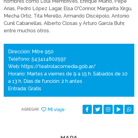
nombres como Lola Membrives, Enrique Muiño, Pepe
Arias, Pedro López Lagar, Elsa O'Connor, Margarita Xirgu,
Mecha Ortiz, Tita Merello, Armando Discépolo, Antonio
Cunil Cabanellas, Alberto Closas y Arturo García Buhr,
entre muchos otros.
Dirección: Mitre 950
Teléfono: 543414802597
Web:
https://teatrolacomedia.gob.ar/
Horario: Martes a viernes de 9 a 15 h. Sábados de 10
a 13 h. Días de función: 2 h antes
Entrada: Gratis
Mi viaje
AGREGAR