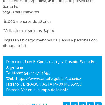
Residentes de Argentina, (Exceptuando provincia de
Santa Fe)
$1500 para mayores
$1000 menores de 12 años
*Visitantes extranjeros: $4000
Ingresan sin cargo menores de 3 años y personas con
discapacidad.
Dirección: Juan B. Cordiviola 1327, Rosario, Santa Fe,
Argentina
Teléfono: 543414724695
Web:
https://www.santafe.gob.ar/acuario/
Horario: CERRADO HASTA PRÓXIMO AVISO
Entrada: Ver en el cuerpo de la nota.