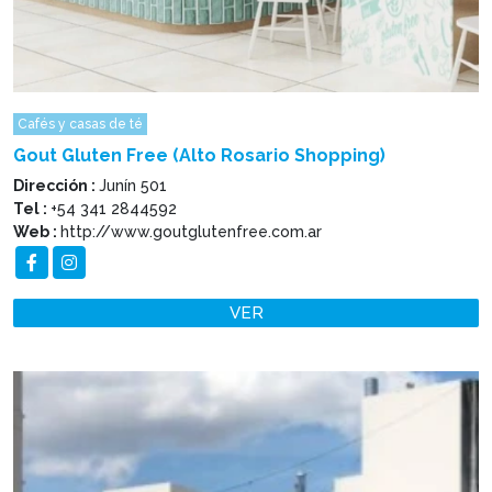
Cafés y casas de té
Gout Gluten Free (Alto Rosario Shopping)
Dirección :
Junín 501
Tel :
+54 341 2844592
Web :
http://www.goutglutenfree.com.ar
VER