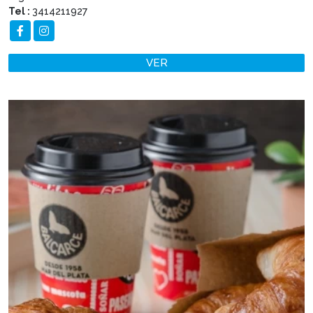
Tel :
3414211927
VER