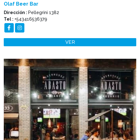
Olaf Beer Bar
Dirección :
Pellegrini 1382
Tel :
+543416536379
VER