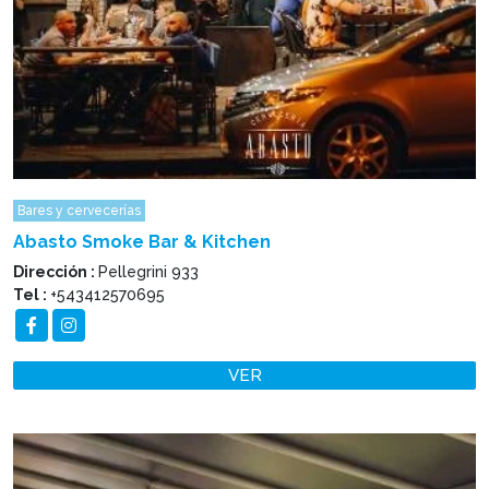
Bares y cervecerías
Abasto Smoke Bar & Kitchen
Dirección :
Pellegrini 933
Tel :
+543412570695
VER