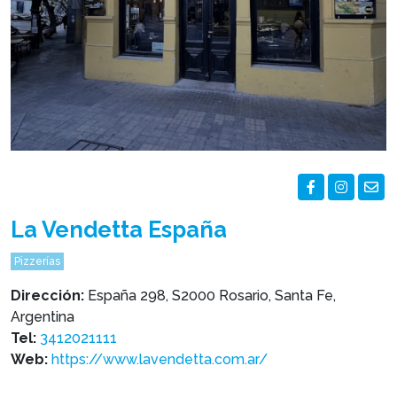
La Vendetta España
Pizzerías
Dirección:
España 298, S2000 Rosario, Santa Fe,
Argentina
Tel:
3412021111
Web:
https://www.lavendetta.com.ar/