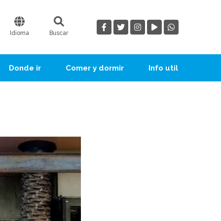
Idioma
Buscar
Donde ir
Comer y dormir
Info util