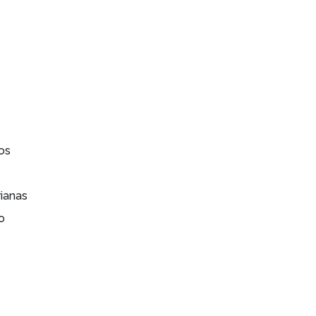
os
ianas
o