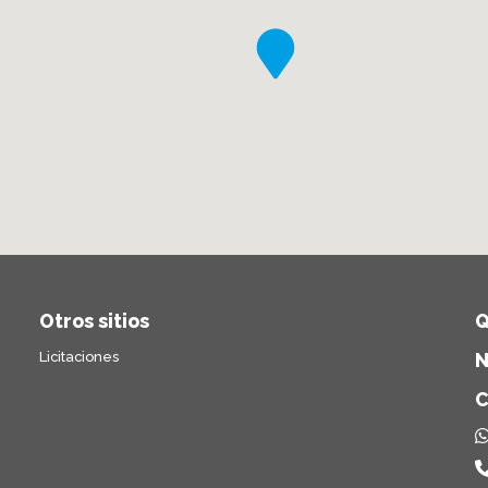
Otros sitios
Q
Licitaciones
N
C