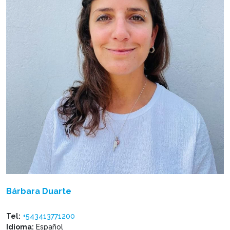
Bárbara Duarte
Tel:
+543413771200
Idioma:
Español