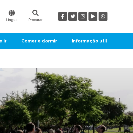
Língua
Procurar
 ir
Comer e dormir
Informação útil