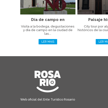
Día de campo en
Paisaje hi
BordeRío...
Visita a la bodega, degustaciones
City tour por al
y día de campo en la ciudad de
históricos de la ciu
las...
LER MAIS
LER M
Web oficial del Ente Turístico Rosario