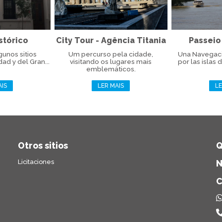
stórico
City Tour - Agência Titania
Passeio
gunos sitios
Um percurso pela cidade,
Una Navegaci
dad y del Gran...
visitando os lugares mais
por las islas d
emblemáticos.
AIS
LER MAIS
LE
Otros sitios
Q
Licitaciones
N
C