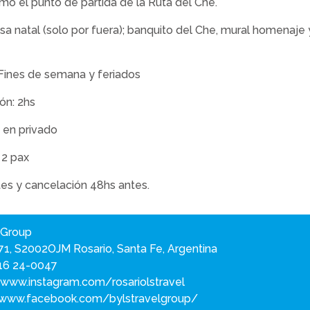
o el punto de partida de la Ruta del Che.
asa natal (solo por fuera); banquito del Che, mural homenaj
: Fines de semana y feriados
ón: 2hs
a en privado
 2 pax
es y cancelación 48hs antes.
 Group
71, S2002OJM Rosario, Santa Fe, Argentina
16 24-0047
/www.instagram.com/rosariolstravel
/www.facebook.com/bylstravelgroup/