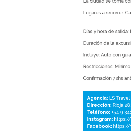
La ciudad se toma com
Lugares a recorrer: C
Días y hora de salida
Duración de la excursi
Incluye: Auto con guí
Restricciones: Mínimo
Confirmación 72hs ant
Agencia:
LS Travel
Dirección:
Rioja 28
Teléfono:
+54 9 34
Instagram:
https:/
Facebook:
https:/