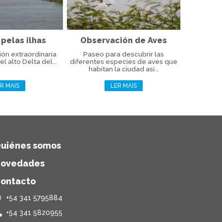
 pelas ilhas
Observación de Aves
ón extraordinaria
Paseo para descubrir las
el alto Delta del...
diferentes especies de aves que
habitan la ciudad así...
R MAIS
LER MAIS
uiénes somos
ovedades
ontacto
+54 341 5795884
+54 341 5820955