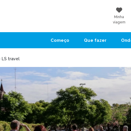
Minha
viagem
Começo
Que fazer
Onde
 LS travel