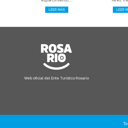
esparcimiento,...
Aires, fre
LEER MÁS
LEER 
Web oficial del Ente Turístico Rosario
To