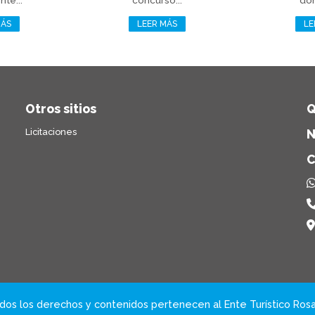
nte...
concurso...
don
MÁS
LEER MÁS
LE
Otros sitios
Q
Licitaciones
N
C
dos los derechos y contenidos pertenecen al Ente Turístico Rosa