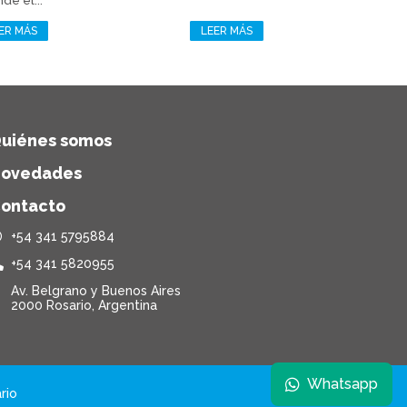
de el...
ER MÁS
LEER MÁS
uiénes somos
ovedades
ontacto
+54 341 5795884
+54 341 5820955
Av. Belgrano y Buenos Aires
2000 Rosario, Argentina
Whatsapp
rio