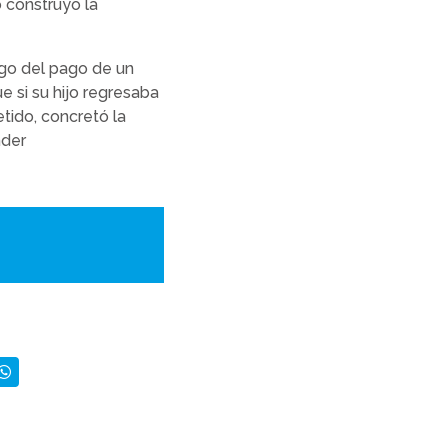
 construyó la
ego del pago de un
e si su hijo regresaba
etido, concretó la
nder