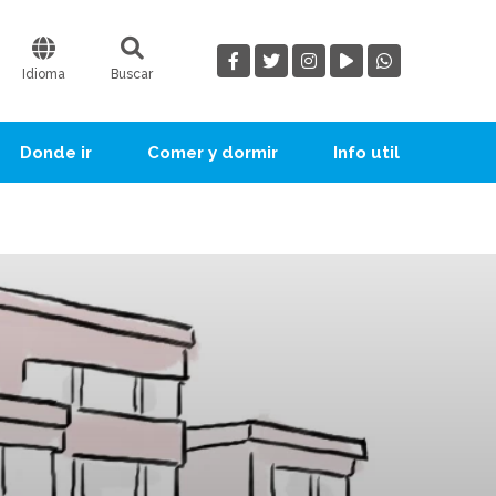
Idioma
Buscar
Donde ir
Comer y dormir
Info util