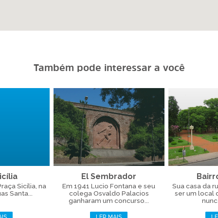
Também pode interessar a você
cília
El Sembrador
Bairr
aça Sicília, na
Em 1941 Lucio Fontana e seu
Sua casa da r
as Santa...
colega Osvaldo Palacios
ser um local
ganharam um concurso...
nunca
AIS
LER MAIS
LE