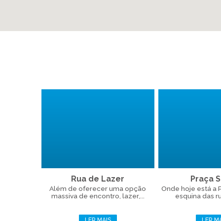
Rua de Lazer
Praça Si
Além de oferecer uma opção
Onde hoje está a Pr
massiva de encontro, lazer,...
esquina das ru
LER MAIS
LER M