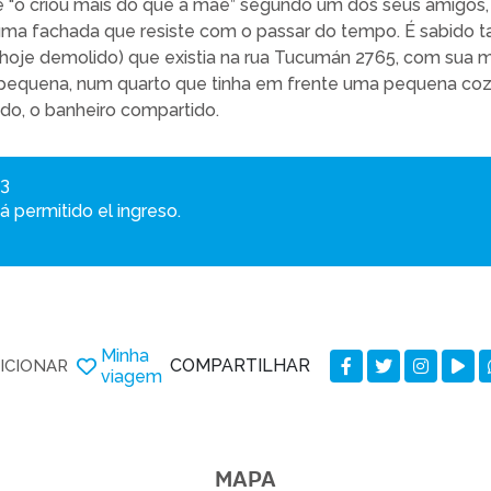
e “o criou mais do que a mãe” segundo um dos seus amigos,
 uma fachada que resiste com o passar do tempo. É sabido
(hoje demolido) que existia na rua Tucumán 2765, com sua m
pequena, num quarto que tinha em frente uma pequena coz
do, o banheiro compartido.
73
 permitido el ingreso.
Minha
COMPARTILHAR
ICIONAR
viagem
MAPA