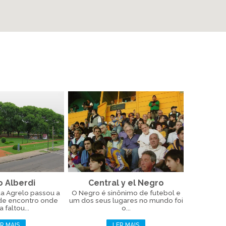
o Alberdi
Central y el Negro
ua Agrelo passou a
O Negro é sinônimo de futebol e
 de encontro onde
um dos seus lugares no mundo foi
 faltou...
o...
R MAIS
LER MAIS