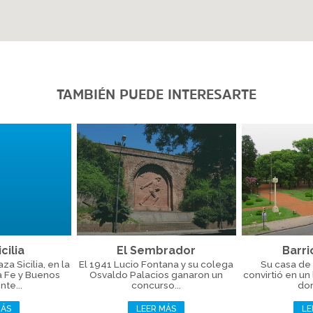
TAMBIÉN PUEDE INTERESARTE
cilia
El Sembrador
Barri
a Sicilia, en la
El 1941 Lucio Fontana y su colega
Su casa de 
a Fe y Buenos
Osvaldo Palacios ganaron un
convirtió en un
nte...
concurso...
don
MÁS
LEER MÁS
LE