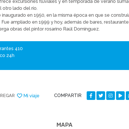
ofrece excursiones fluviales y en temporada de verano su
 otro lado del río.
 fue inaugurado en 1950, en la misma época en que se constr
. Fue ampliado en 1999 y hoy, además de bares, restaurante
rga obras del pintor rosarino Raúl Domínguez.
grantes 410
ico 24h
COMPARTIR
Mi viaje
REGAR
MAPA