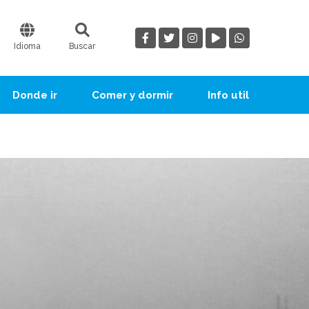
Idioma
Buscar
Donde ir
Comer y dormir
Info util