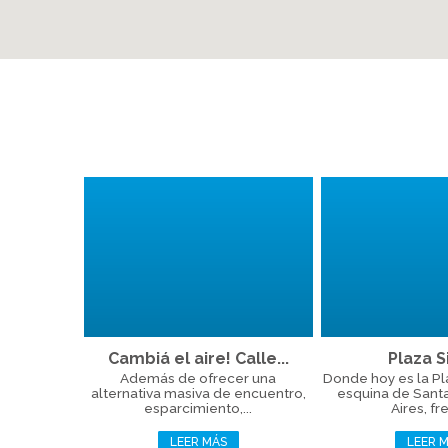
Cambiá el aire! Calle...
Plaza Si
Además de ofrecer una
Donde hoy es la Plaz
alternativa masiva de encuentro,
esquina de Sant
esparcimiento,...
Aires, fre
LEER MÁS
LEER 