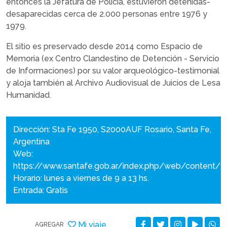
entonces la Jefatura de Policía, estuvieron detenidas-
desaparecidas cerca de 2.000 personas entre 1976 y
1979.
El sitio es preservado desde 2014 como Espacio de
Memoria (ex Centro Clandestino de Detención - Servicio
de Informaciones) por su valor arqueológico-testimonial
y aloja también al Archivo Audiovisual de Juicios de Lesa
Humanidad.
Dirección: Sta Fe 1950, S2000AUF Rosario, Santa Fe,
Argentina
Web:
https://www.santafe.gob.ar/index.php/web/content/
Horario: lunes a viernes de 9 a 13 hs.
Entrada: Gratis
Mi viaje
AGREGAR