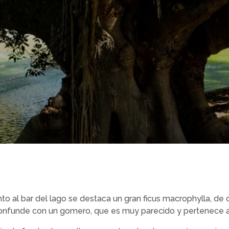
to al bar del lago se destaca un gran ficus macrophylla, de o
onfunde con un gomero, que es muy parecido y pertenece a 