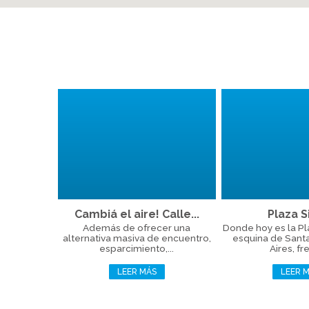
Cambiá el aire! Calle...
Plaza Si
Además de ofrecer una
Donde hoy es la Plaz
alternativa masiva de encuentro,
esquina de Sant
esparcimiento,...
Aires, fre
LEER MÁS
LEER 