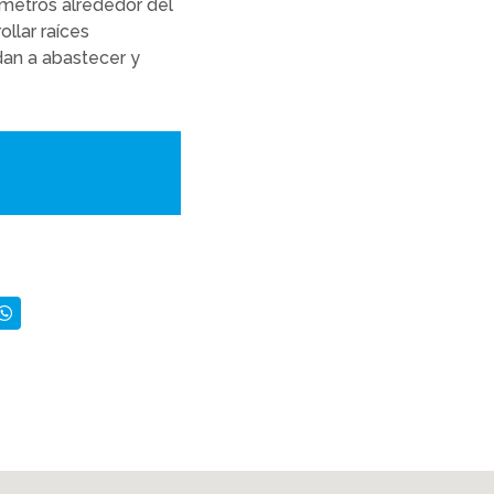
 metros alrededor del
llar raíces
dan a abastecer y