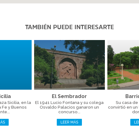
TAMBIÉN PUEDE INTERESARTE
cilia
El Sembrador
Barri
a Sicilia, en la
El 1941 Lucio Fontana y su colega
Su casa de 
a Fe y Buenos
Osvaldo Palacios ganaron un
convirtió en un
nte...
concurso...
don
MÁS
LEER MÁS
LE