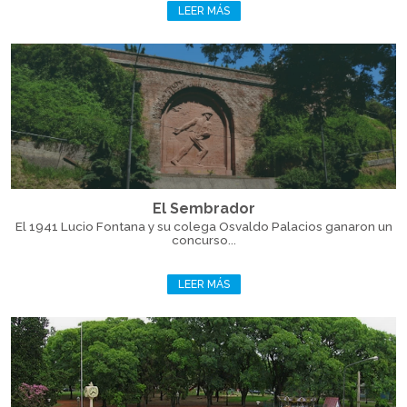
LEER MÁS
El Sembrador
El 1941 Lucio Fontana y su colega Osvaldo Palacios ganaron un
concurso...
LEER MÁS