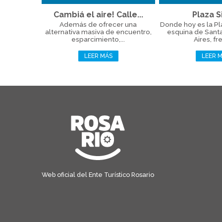
Cambiá el aire! Calle...
Plaza Si
Además de ofrecer una
Donde hoy es la Plaz
alternativa masiva de encuentro,
esquina de Sant
esparcimiento,...
Aires, fre
LEER MÁS
LEER 
Web oficial del Ente Turístico Rosario