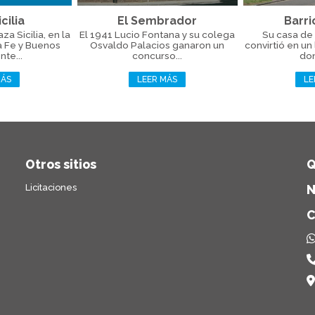
cilia
El Sembrador
Barri
a Sicilia, en la
El 1941 Lucio Fontana y su colega
Su casa de 
a Fe y Buenos
Osvaldo Palacios ganaron un
convirtió en un
nte...
concurso...
don
MÁS
LEER MÁS
LE
Otros sitios
Q
Licitaciones
N
C