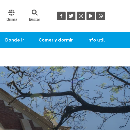
Idioma
Buscar
Donde ir
Comer y dormir
Info util