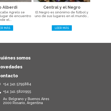
o Alberdi
Central y el Negro
calle Agrelo se
El Negro es sinónimo de fútbol y
 lugar de encuentro
uno de sus lugares en el mundo...
de el...
ER MÁS
LEER MÁS
uiénes somos
ovedades
ontacto
+54 341 5795884
+54 341 5820955
Av. Belgrano y Buenos Aires
2000 Rosario, Argentina