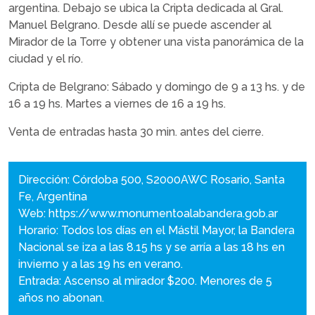
argentina. Debajo se ubica la Cripta dedicada al Gral.
Manuel Belgrano. Desde allí se puede ascender al
Mirador de la Torre y obtener una vista panorámica de la
ciudad y el río.
Cripta de Belgrano: Sábado y domingo de 9 a 13 hs. y de
16 a 19 hs. Martes a viernes de 16 a 19 hs.
Venta de entradas hasta 30 min. antes del cierre.
Dirección: Córdoba 500, S2000AWC Rosario, Santa
Fe, Argentina
Web:
https://www.monumentoalabandera.gob.ar
Horario: Todos los días en el Mástil Mayor, la Bandera
Nacional se iza a las 8.15 hs y se arría a las 18 hs en
invierno y a las 19 hs en verano.
Entrada: Ascenso al mirador $200. Menores de 5
años no abonan.