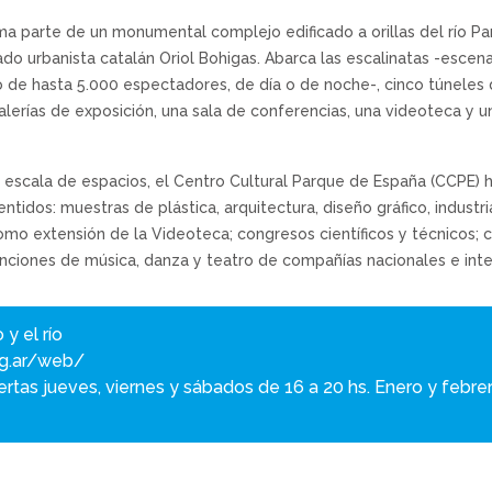
ma parte de un monumental complejo edificado a orillas del río Par
o urbanista catalán Oriol Bohigas. Abarca las escalinatas -escena
co de hasta 5.000 espectadores, de día o de noche-, cinco túneles d
erías de exposición, una sala de conferencias, una videoteca y u
 escala de espacios, el Centro Cultural Parque de España (CCPE) 
entidos: muestras de plástica, arquitectura, diseño gráfico, industri
omo extensión de la Videoteca; congresos científicos y técnicos; 
 funciones de música, danza y teatro de compañías nacionales e int
y el río
rg.ar/web/
iertas jueves, viernes y sábados de 16 a 20 hs. Enero y febre