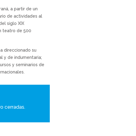
aná, a partir de un
rio de actividades al
el siglo XIX
n teatro de 500
ha direccionado su
al y de indumentaria;
cursos y seminarios de
ernacionales.
ro cerradas.