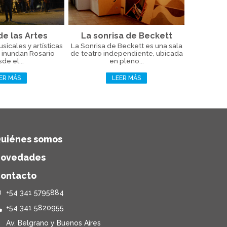
de las Artes
La sonrisa de Beckett
icales y artísticas
La Sonrisa de Beckett es una sala
 inundan Rosario
de teatro independiente, ubicada
de el...
en pleno...
ER MÁS
LEER MÁS
uiénes somos
ovedades
ontacto
+54 341 5795884
+54 341 5820955
Av. Belgrano y Buenos Aires