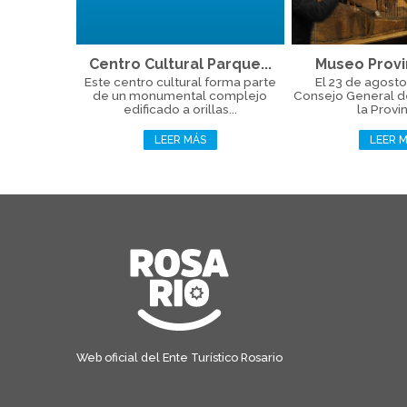
Centro Cultural Parque...
Museo Provin
Este centro cultural forma parte
El 23 de agosto
de un monumental complejo
Consejo General d
edificado a orillas...
la Provin
LEER MÁS
LEER 
Web oficial del Ente Turístico Rosario