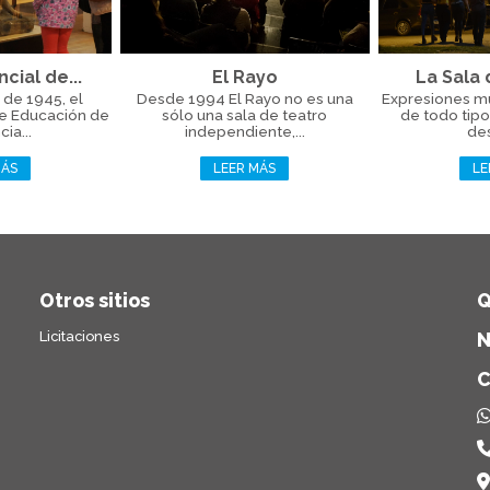
cial de...
El Rayo
La Sala 
 de 1945, el
Desde 1994 El Rayo no es una
Expresiones mus
e Educación de
sólo una sala de teatro
de todo tipo
cia...
independiente,...
des
MÁS
LEER MÁS
LE
Otros sitios
Q
Licitaciones
N
C