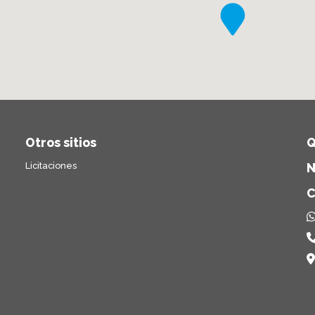
Otros sitios
Q
Licitaciones
N
C