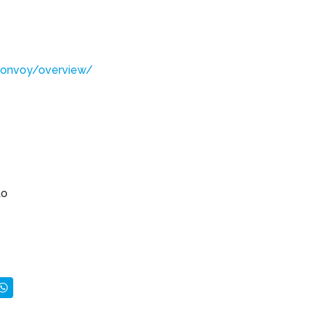
-bonvoy/overview/
to