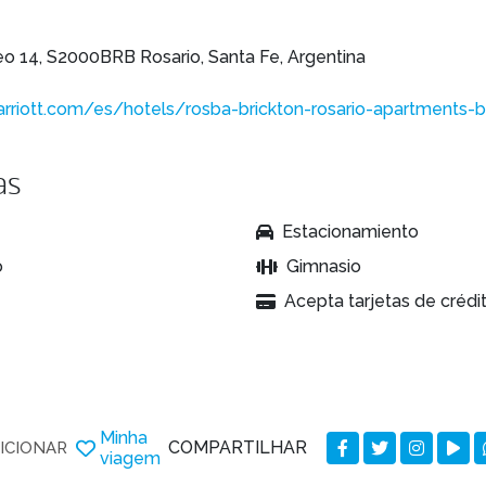
o 14, S2000BRB Rosario, Santa Fe, Argentina
rriott.com/es/hotels/rosba-brickton-rosario-apartments
as
Estacionamiento
o
Gimnasio
Acepta tarjetas de crédi
Minha
COMPARTILHAR
ICIONAR
viagem