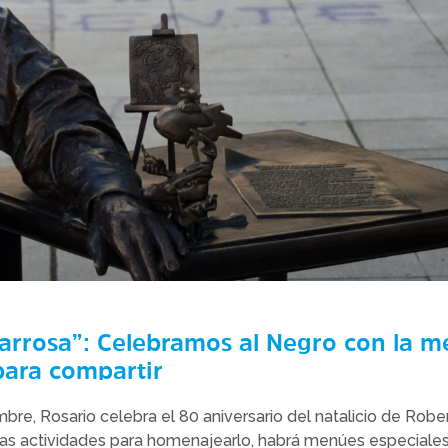
rrosa”: Celebramos al Negro con la m
ara compartir
bre, Rosario celebra el 80 aniversario del natalicio de Robe
 las actividades para homenajearlo, habrá menúes especiale