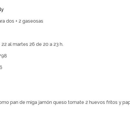
ly
ara dos + 2 gaseosas
 22 al martes 26 de 20 a 23 h.
1798
6
omo pan de miga jamón queso tomate 2 huevos fritos y papas