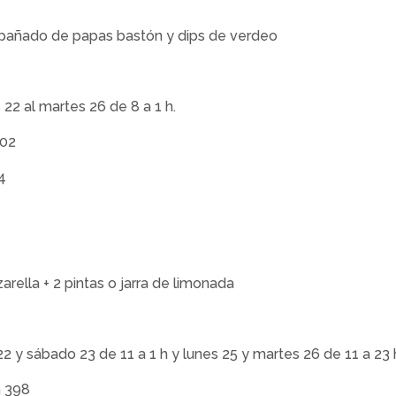
mpañado de papas bastón y dips de verdeo
 22 al martes 26 de 8 a 1 h.
102
4
rella + 2 pintas o jarra de limonada
22 y sábado 23 de 11 a 1 h y lunes 25 y martes 26 de 11 a 23 
n 398