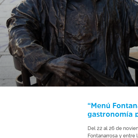
“Menú Fontana
gastronomía p
Del 22 al 26 de noviem
Fontanarrosa y entre