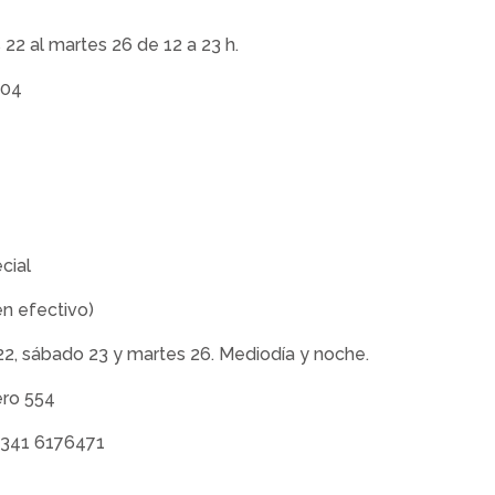
 22 al martes 26 de 12 a 23 h.
204
cial
en efectivo)
 22, sábado 23 y martes 26. Mediodía y noche.
ero 554
 341 6176471