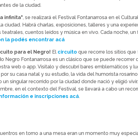
ntes de la ciudad.
 infinita"
, se realizará el Festival Fontanarrosa en el Cultur
la ciudad. Habrá charlas, exposiciones, talleres y una experi
 teatrales, cuentos leídos y música en vivo. Cada noche, un 
n la podés encontrar acá
rcuito para el Negro!
El
circuito
que recorre los sitios que
do Negro Fontanarrosa es un clásico que se puede recorrer 
stra web o app. Visitalo y descubrí bares emblemáticos y l
o por su casa natal y su estudio, la vida del humorista rosa
un singular recorrido por la ciudad donde nació y eligió vivir.
bre, en el contexto del Festival, se llevará a cabo un recor
Información e inscripciones acá
.
cuentros en torno a una mesa eran un momento muy especial