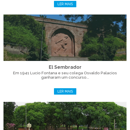
LER MAIS
El Sembrador
Em 1941 Lucio Fontana e seu colega Osvaldo Palacios
ganharam um concurso...
LER MAIS