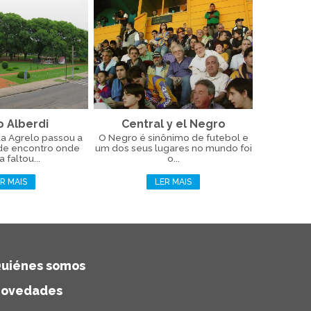
o Alberdi
Central y el Negro
ua Agrelo passou a
O Negro é sinônimo de futebol e
 de encontro onde
um dos seus lugares no mundo foi
 faltou...
o...
R MAIS
LER MAIS
uiénes somos
ovedades