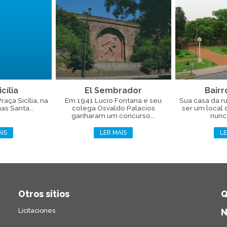
cília
El Sembrador
Bairr
aça Sicília, na
Em 1941 Lucio Fontana e seu
Sua casa da r
as Santa...
colega Osvaldo Palacios
ser um local
ganharam um concurso...
nunca
AIS
LER MAIS
LE
Otros sitios
Q
Licitaciones
N