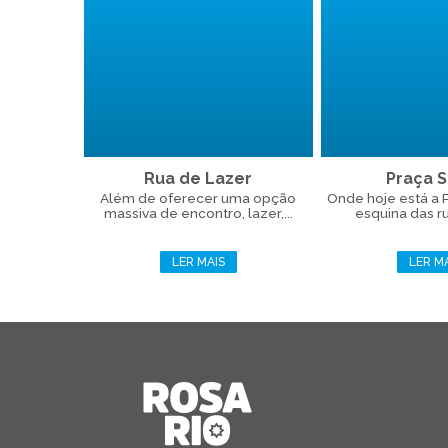
Rua de Lazer
Praça Si
Além de oferecer uma opção
Onde hoje está a Pr
massiva de encontro, lazer,...
esquina das ru
LER MAIS
LER M