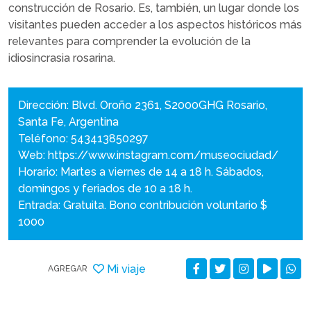
construcción de Rosario. Es, también, un lugar donde los
visitantes pueden acceder a los aspectos históricos más
relevantes para comprender la evolución de la
idiosincrasia rosarina.
Dirección: Blvd. Oroño 2361, S2000GHG Rosario,
Santa Fe, Argentina
Teléfono: 543413850297
Web:
https://www.instagram.com/museociudad/
Horario: Martes a viernes de 14 a 18 h. Sábados,
domingos y feriados de 10 a 18 h.
Entrada: Gratuita. Bono contribución voluntario $
1000
Mi viaje
AGREGAR