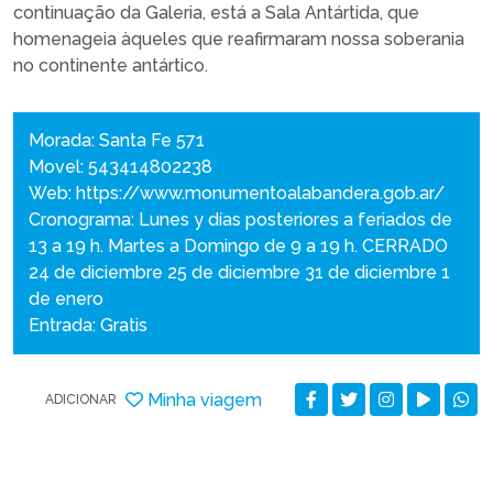
continuação da Galeria, está a Sala Antártida, que
homenageia àqueles que reafirmaram nossa soberania
no continente antártico.
Morada: Santa Fe 571
Movel: 543414802238
Web:
https://www.monumentoalabandera.gob.ar/
Cronograma: Lunes y días posteriores a feriados de
13 a 19 h. Martes a Domingo de 9 a 19 h. CERRADO
24 de diciembre 25 de diciembre 31 de diciembre 1
de enero
Entrada: Gratis
Minha viagem
ADICIONAR