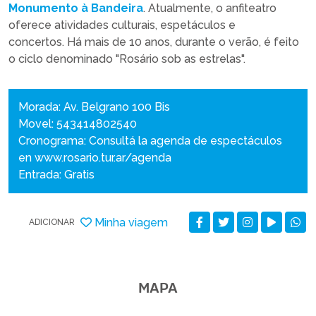
Monumento à Bandeira
. Atualmente, o anfiteatro
oferece atividades culturais, espetáculos e
concertos. Há mais de 10 anos, durante o verão, é feito
o ciclo denominado "Rosário sob as estrelas".
Morada: Av. Belgrano 100 Bis
Movel: 543414802540
Cronograma: Consultá la agenda de espectáculos
en www.rosario.tur.ar/agenda
Entrada: Gratis
Minha viagem
ADICIONAR
MAPA