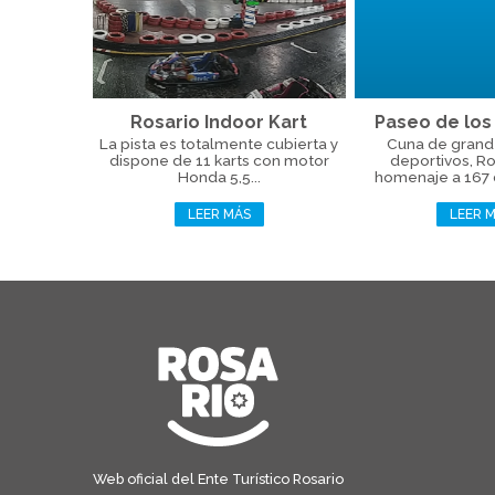
Rosario Indoor Kart
Paseo de los
La pista es totalmente cubierta y
Cuna de grand
dispone de 11 karts con motor
deportivos, Ro
Honda 5,5...
homenaje a 167 d
LEER MÁS
LEER 
Web oficial del Ente Turístico Rosario