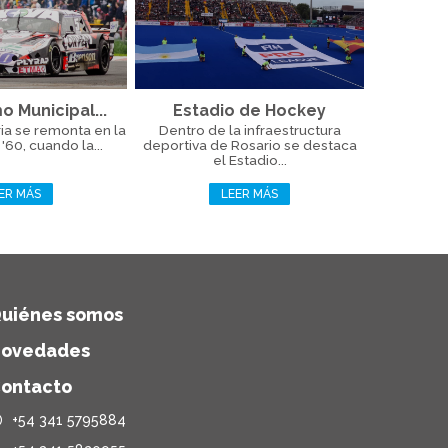
 Municipal...
Estadio de Hockey
oria se remonta en la
Dentro de la infraestructura
60, cuando la...
deportiva de Rosario se destaca
el Estadio...
ER MÁS
LEER MÁS
uiénes somos
ovedades
ontacto
+54 341 5795884