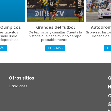
 Olímpicos
Grandes del fútbol
Autódromo
es talentos
De leprosos y canallas Cuenta la
Si bien su hist
sario rinde
historia que hace mucho tiempo,
década del '
eportistas...
probablemente...
MÁS
LEER MÁS
LE
Otros sitios
Q
Licitaciones
N
C