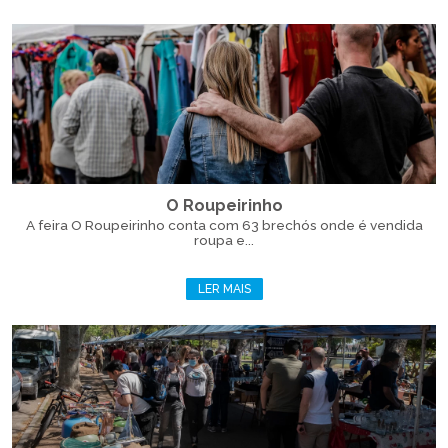
O Roupeirinho
A feira O Roupeirinho conta com 63 brechós onde é vendida
roupa e...
LER MAIS