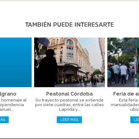
TAMBIÉN PUEDE INTERESARTE
lgrano
Peatonal Córdoba
Feria de a
 homenaje al
Su trayecto peatonal se extiende
Esta feria
dependencia
por siete cuadras, entre las calles
manualidades 
nuel...
Laprida y...
ubic
MÁS
LEER MÁS
LE