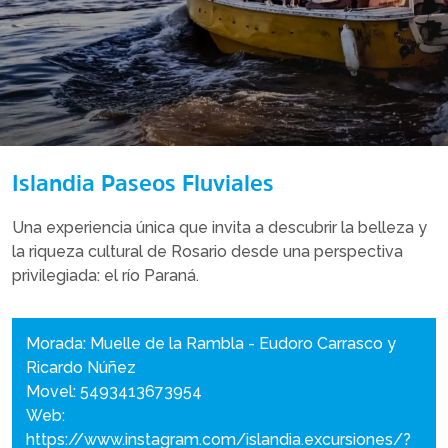
Islandia Paseos Fluviales
Una experiencia única que invita a descubrir la belleza y
la riqueza cultural de Rosario desde una perspectiva
privilegiada: el río Paraná.
Morada: Muelle de la Rambla - Eudoro Carrasco y
Ricardo Núñez
Movel: 5493413673954
Web:
https://www.instagram.com/islandia.excursiones/?