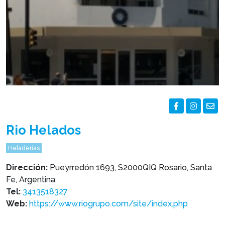
Rio Helados
Heladerías
Dirección:
Pueyrredón 1693, S2000QIQ Rosario, Santa
Fe, Argentina
Tel:
3413518327
Web:
https://www.riogrupo.com/site/index.php