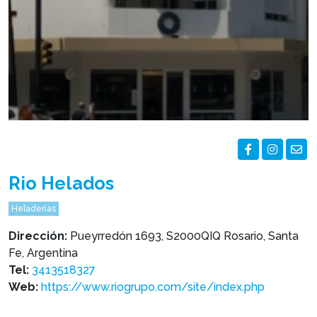
Rio Helados
Heladerías
Dirección:
Pueyrredón 1693, S2000QIQ Rosario, Santa
Fe, Argentina
Tel:
3413518327
Web:
https://www.riogrupo.com/site/index.php