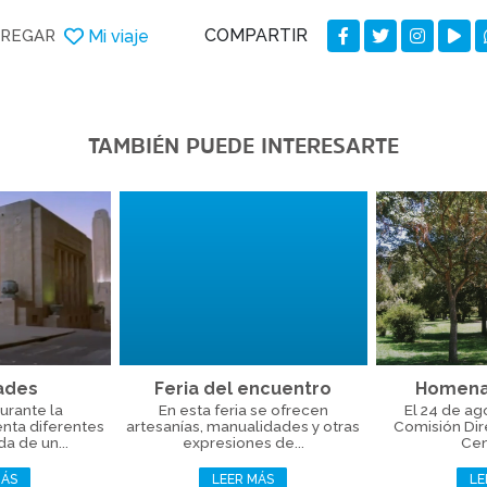
COMPARTIR
Mi viaje
REGAR
TAMBIÉN PUEDE INTERESARTE
dades
Feria del encuentro
Homena
urante la
En esta feria se ofrecen
El 24 de ag
nta diferentes
artesanías, manualidades y otras
Comisión Dir
ida de un...
expresiones de...
Cent
MÁS
LEER MÁS
LE