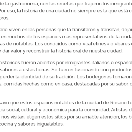
e la gastronomía, con las recetas que trajeron los inmigran
Por eso, la historia de una ciudad no siempre es la que est
bros.
io viven en las personas que la transitaron y transitan, dej
 en muchos de los espacios más representativos de la ciudad:
ías de notables. Los conocidos como «cafetines» o «bares
 dar valor y reconstruir la historia oral de nuestra ciudad.
istóricos fueron abiertos por inmigrantes italianos o españo
 sabores a estas tierras. Se fueron fusionando con productos
n perder la identidad de su tradición. Los bodegones tomaro
s, comidas hechas como en casa, destacadas por su sabor, c
ario que estos espacios notables de la ciudad de Rosario t
cia social, cultural y económica para la comunidad. Artistas 
os visitan, eligen estos sitios por su amable atención, los 
cocina y sabores inigualables.