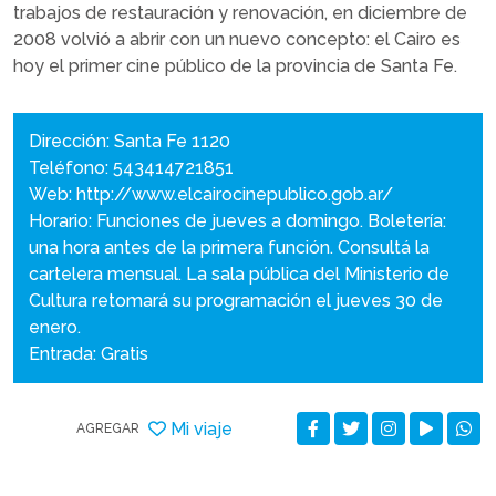
trabajos de restauración y renovación, en diciembre de
2008 volvió a abrir con un nuevo concepto: el Cairo es
hoy el primer cine público de la provincia de Santa Fe.
Dirección: Santa Fe 1120
Teléfono: 543414721851
Web:
http://www.elcairocinepublico.gob.ar/
Horario: Funciones de jueves a domingo. Boletería:
una hora antes de la primera función. Consultá la
cartelera mensual. La sala pública del Ministerio de
Cultura retomará su programación el jueves 30 de
enero.
Entrada: Gratis
Mi viaje
AGREGAR