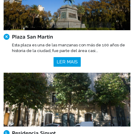
Plaza San Martín
K
Esta plaza es una de las manzanas con más de 100 años de
historia de la ciudad, fue parte del área casi...
LER MAIS
Residencia Siquot
L