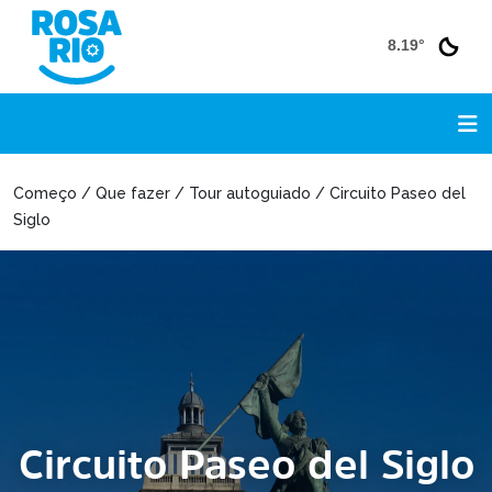
8.19°
Começo / Que fazer / Tour autoguiado / Circuito Paseo del
Siglo
Circuito Paseo del Siglo